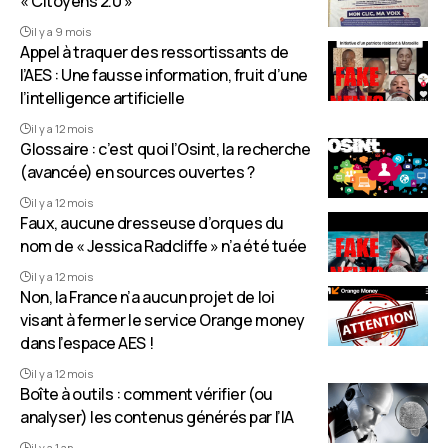
« Citoyens 2.0 »
il y a 9 mois
Appel à traquer des ressortissants de
l’AES : Une fausse information, fruit d’une
l’intelligence artificielle
il y a 12 mois
Glossaire : c’est quoi l’Osint, la recherche
(avancée) en sources ouvertes ?
il y a 12 mois
Faux, aucune dresseuse d’orques du
nom de « Jessica Radcliffe » n’a été tuée
il y a 12 mois
Non, la France n’a aucun projet de loi
visant à fermer le service Orange money
dans l’espace AES !
il y a 12 mois
Boîte à outils : comment vérifier (ou
analyser) les contenus générés par l’IA
il y a 1 an