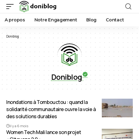
A propos
Notre Engagement
Blog
Contact
Doniblog
Doniblog
Inondations à Tombouctou : quand la
solidarité communautaire ouvre la voie à
des solutions durables
il y a 6 mois
Women Tech Mali lance son projet