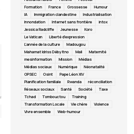
Formation
France
Grossesse
Humour
IA
Immigration clandestine
Industrialisation
Innondation
Internet sans frontière
intox
Jessica Radcliffe
Jeunesse
Koro
Le Vatican
Liberté d'expression
L’année de la culture
Madougou
Mahamat Idriss Déby Itno
Mali
Maternité
mesinformation
Mission
Médias
Médias sociaux
Numérique
Néonatalité
OPSEC
Osint
Pape Léon XIV
Planification familiale
Rwanda
réconciliation
Réseaux sociaux
Santé
Société
Taxe
Tchad
Tombouctou
Training
Transformation Locale
Vie chère
Violence
Vivre ensemble
Web-humour