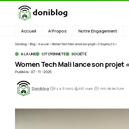
Accueil
A Propos
Notre Engagement
Doniblog
>
Blog
>
A la une
>
Women Tech Mali lance son projet « Citoyens 2.0 »
A LA UNE
CITOYENNETÉ
SOCIÉTÉ
Women Tech Mali lance son projet «
Publié le : 07 - 11 - 2025
il y a 9 mois
461 vues
1 min de lecture
Doniblog