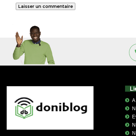
Li
A
N
E
N
N