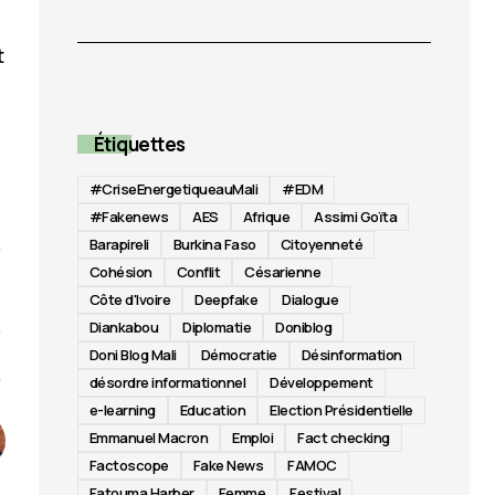
t
Étiquettes
#CriseEnergetiqueauMali
#EDM
#Fakenews
AES
Afrique
Assimi Goïta
Barapireli
Burkina Faso
Citoyenneté
Cohésion
Conflit
Césarienne
Côte d'Ivoire
Deepfake
Dialogue
Diankabou
Diplomatie
Doniblog
Doni Blog Mali
Démocratie
Désinformation
désordre informationnel
Développement
e-learning
Education
Election Présidentielle
Emmanuel Macron
Emploi
Fact checking
Factoscope
Fake News
FAMOC
Fatouma Harber
Femme
Festival