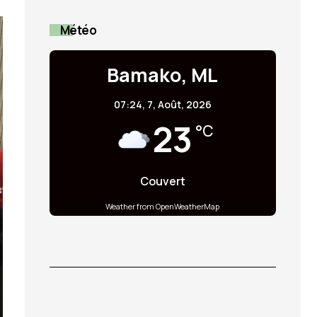
Météo
Bamako, ML
07:24,
7, Août, 2026
23
°C
Couvert
Weather from OpenWeatherMap