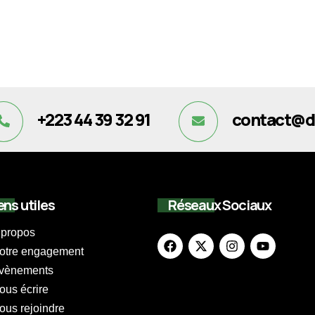
+223 44 39 32 91
contact@d
ens utiles
Réseaux Sociaux
 propos
otre engagement
vènements
ous écrire
ous rejoindre