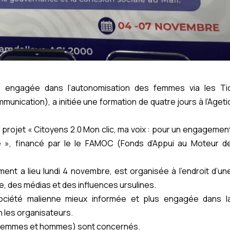
 engagée dans l’autonomisation des femmes via les Ti
mmunication), a initiée une formation de quatre jours à l’Ageti
n projet « Citoyens 2.0 Mon clic, ma voix : pour un engagemen
e », financé par le le FAMOC (Fonds d’Appui au Moteur d
ment a lieu lundi 4 novembre, est organisée à l’endroit d’un
le, des médias et des influences ursulines.
ociété malienne mieux informée et plus engagée dans l
 les organisateurs.
 (femmes et hommes) sont concernés.