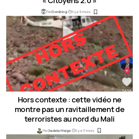
« Citoyens 2.0 »
Par
il y a 9 mois
Doniblog
Hors contexte : cette vidéo ne
montre pas un ravitaillement de
terroristes au nord du Mali
Par
il y a 11 mois
Jiadata Maiga