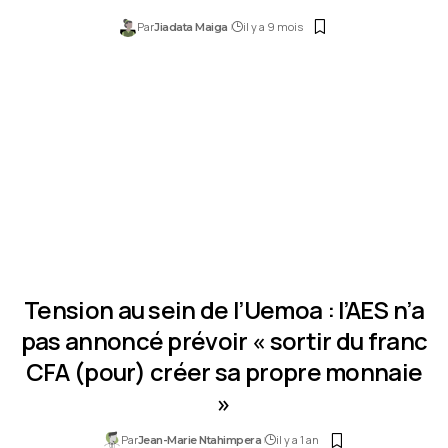
Par
il y a 9 mois
Jiadata Maiga
Tension au sein de l’Uemoa : l’AES n’a
pas annoncé prévoir « sortir du franc
CFA (pour) créer sa propre monnaie
»
Par
il y a 1 an
Jean-Marie Ntahimpera