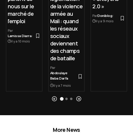
nous sur le
de la violence
2.0 »
marché de
armée au
Par
Doniblog
l’emploi
Mali : quand
il y a 9 mois
les réseaux
Par
sociaux
Lamissa Diarra
il y a 10 mois
deviennent
des champs
de bataille
Par
Abdoulaye
Baba Darfa
il y a 7 mois
More News