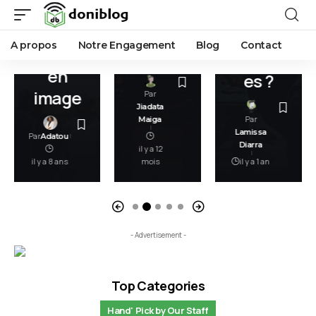
vivre
des
opinio
ensem
mache
ns
A propos
Notre Engagement
Blog
Contact
ble »
ttes
publiqu
en
es ?
image
Par
Jiadata
Par
Maiga
Lamissa
Par
Adatou
Diarra
il y a 12
il y a 8 ans
mois
il y a 1 an
- Advertisement -
Top Categories
Hand' Pick by Our Staff