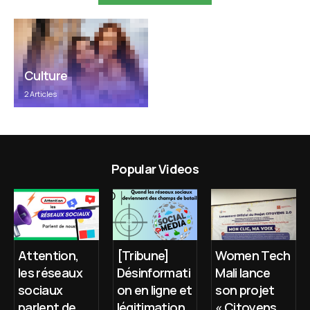
Culture
2 Articles
Popular Videos
Attention,
[Tribune]
Women Tech
les réseaux
Désinformati
Mali lance
sociaux
on en ligne et
son projet
parlent de
légitimation
« Citoyens