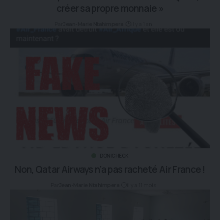
créer sa propre monnaie »
Par
il y a 1 an
Jean-Marie Ntahimpera
DONICHECK
Non, Qatar Airways n’a pas racheté Air France !
Par
il y a 11 mois
Jean-Marie Ntahimpera