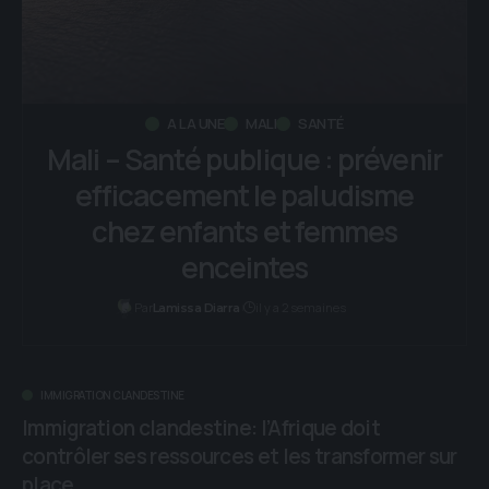
A LA UNE
MALI
SANTÉ
Mali – Santé publique : prévenir
efficacement le paludisme
chez enfants et femmes
enceintes
Par
il y a 2 semaines
Lamissa Diarra
IMMIGRATION CLANDESTINE
Immigration clandestine: l’Afrique doit
contrôler ses ressources et les transformer sur
place