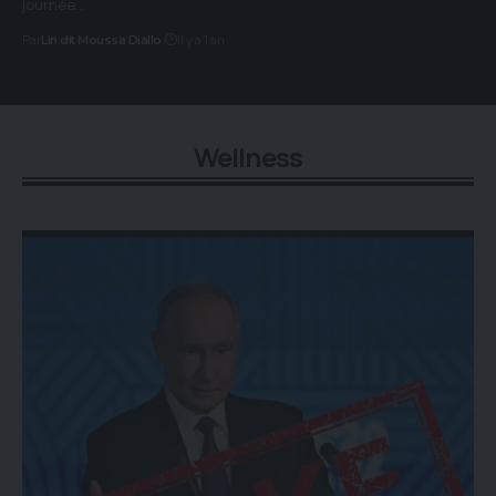
journée…
Par
il y a 1 an
Lin dit Moussa Diallo
Wellness