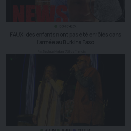
DONICHECK
FAUX: des enfants n’ont pas été enrôlés dans
l’armée au Burkina Faso
Par
il y a 11 mois
Jiadata Maiga
A LA UNE
AFRIQUE
CULTURE