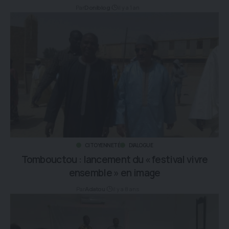
Par
il y a 1 an
Doniblog
CITOYENNETÉ
DIALOGUE
Tombouctou : lancement du « festival vivre
ensemble » en image
Par
il y a 8 ans
Adatou