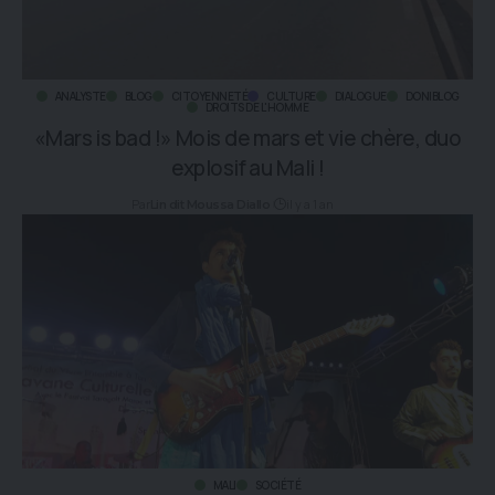
ANALYSTE
BLOG
CITOYENNETÉ
CULTURE
DIALOGUE
DONIBLOG
DROITS DE L'HOMME
«Mars is bad !» Mois de mars et vie chère, duo
explosif au Mali !
Par
il y a 1 an
Lin dit Moussa Diallo
MALI
SOCIÉTÉ