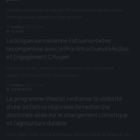
Le refus d’octroyer le visa aux Africains n’a jamais été aussi
inefficace pour empêcher l’immigration…
Par
il y a 9 ans
Adatou
A LA UNE
La blogueuse malienne Fatouma Harber
récompensée avec le Prix Anna Gueye Médias
et Engagement Citoyen
Fatouma Harber a été récompensée lors du 3e Sommet
Abidjan2021 avec le Prix Anna Gueye…
Par
il y a 3 ans
Adatou
EVÈNEMENTS
Le programme Wascal, renforcer la visibilité
d’une initiative régionale de recherche
doctorale axée sur le changement climatique
et l’agriculture durable
Le 21 juillet, s’est tenue à Bamako, dans un hôtel de la place, une