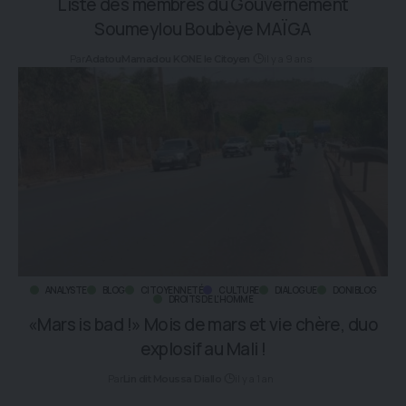
​Liste des membres du Gouvernement
Soumeylou Boubèye MAÏGA
Par
il y a 9 ans
Adatou
Mamadou KONE le Citoyen
ANALYSTE
BLOG
CITOYENNETÉ
CULTURE
DIALOGUE
DONIBLOG
DROITS DE L'HOMME
«Mars is bad !» Mois de mars et vie chère, duo
explosif au Mali !
Par
il y a 1 an
Lin dit Moussa Diallo