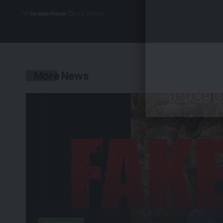
Par
il y a 12 mois
Jiadata Maiga
More News