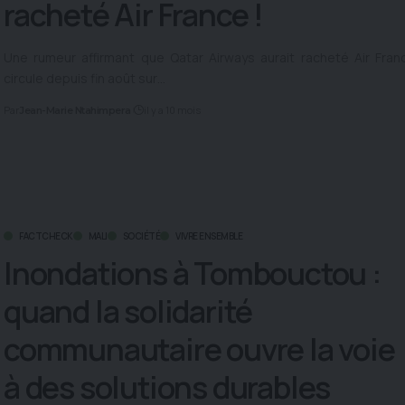
racheté Air France !
Une rumeur affirmant que Qatar Airways aurait racheté Air Fran
circule depuis fin août sur…
Par
il y a 10 mois
Jean-Marie Ntahimpera
FACTCHECK
MALI
SOCIÉTÉ
VIVRE ENSEMBLE
Inondations à Tombouctou :
quand la solidarité
communautaire ouvre la voie
à des solutions durables