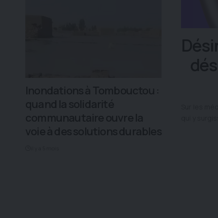
Dési
dés
Inondations à Tombouctou :
quand la solidarité
Sur les mé
communautaire ouvre la
qui y surgi
voie à des solutions durables
il y a 5 mois