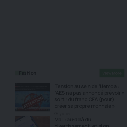
Fashion
View More
Tension au sein de l’Uemoa :
l’AES n’a pas annoncé prévoir «
sortir du franc CFA (pour)
créer sa propre monnaie »
il y a 1 an
Mali : au-delà du
divertissement, et si on