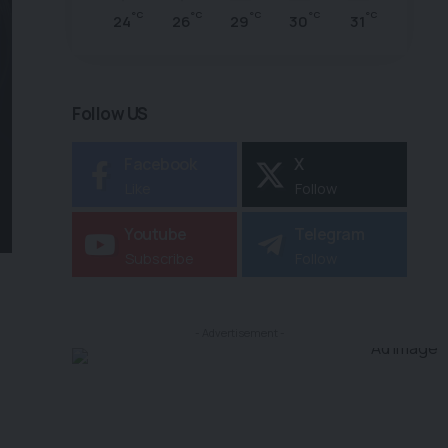
°C
°C
°C
°C
°C
24
26
29
30
31
Follow US
Facebook
X
Like
Follow
Youtube
Telegram
Subscribe
Follow
- Advertisement -