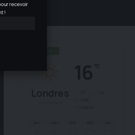
our recevoir
t !
g
Weather
16
°C
Londres
°
°
17
_
14
70%
Ciel Dégagé
4 km/h
jeu
ven
sam
dim
lun