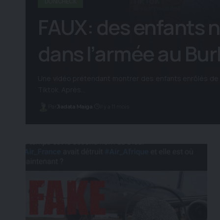
DONICHECK
FAUX: des enfants n
dans l’armée au Bur
Une vidéo prétendant montrer des enfants enrôlés de 
Tiktok. Après…
Par
il y a 11 mois
Jiadata Maiga