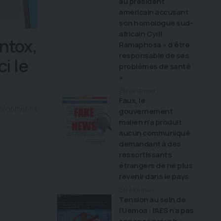
au président
américain accusant
son homologue sud-
africain Cyril
ntox,
Ramaphosa « d’être
responsable de ses
i le
problèmes de santé
»
il y a 12 mois
Faux, le
 phénomènes
gouvernement
malien n’a produit
aucun communiqué
demandant à des
ressortissants
étrangers de ne plus
revenir dans le pays
il y a 9 mois
Tension au sein de
l’Uemoa : l’AES n’a pas