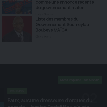
comme une annonce récente
du gouvernement malien
il y a 9 mois
​Liste des membres du
Gouvernement Soumeylou
Boubèye MAÏGA
il y a 9 ans
Most Popular This Month
DONICHECK
Faux, aucune dresseuse d’orques du