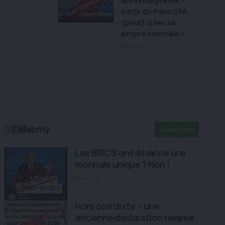
annoncé prévoir «
sortir du franc CFA
(pour) créer sa
propre monnaie »
il y a 1 an
Celebrity
View More
Les BRICS ont-ils lancé une
monnaie unique ? Non !
il y a 1 an
Hors contexte – une
ancienne déclaration relayée