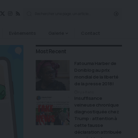
Evènements
Galerie
Contact
Most Recent
Fatouma Harber de
Doniblog au prix
mondial de la liberté
de la presse 2018!
il y a 8 ans
Insuffisance
veineuse chronique
diagnostiquée chez
Trump : attention à
cette fausse
déclaration attribuée