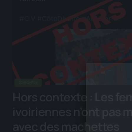
DONICHECK
Hors contexte : Les f
ivoiriennes n’ont pas 
avec des machettes