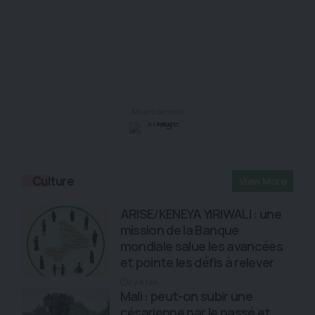
- Advertisement -
Culture
View More
ARISE/KENEYA YIRIWALI : une
mission de la Banque
mondiale salue les avancées
et pointe les défis à relever
il y a 1 an
Mali : peut-on subir une
césarienne par le passé et