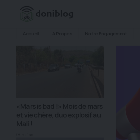
Accueil
A Propos
Notre Engagement
«Mars is bad !» Mois de mars
et vie chère, duo explosif au
Mali !
il y a 1 an