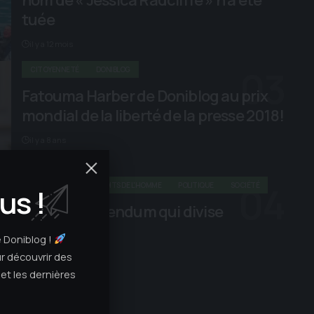
nom de « Jessica Radcliffe » n’a été
tuée
il y a 12 mois
CITOYENNETÉ
DONIBLOG
Fatouma Harber de Doniblog au prix
mondial de la liberté de la presse 2018!
il y a 8 ans
CITOYENNETÉ
DROITS DE L'HOMME
POLITIQUE
SOCIÉTÉ
us !
Mali: le referendum qui divise
il y a 9 ans
e Doniblog !
r découvrir des
 et les dernières