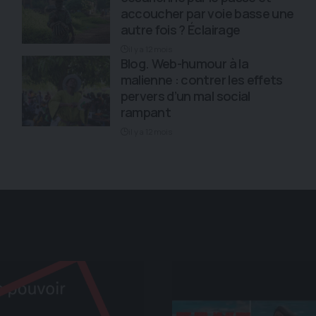
accoucher par voie basse une
autre fois ? Éclairage
il y a 12 mois
Blog. Web-humour à la
malienne : contrer les effets
pervers d’un mal social
rampant
il y a 12 mois